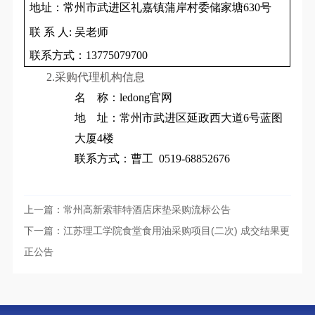
地址：常州市武进区礼嘉镇蒲岸村委储家塘630号
联 系 人: 吴老师
联系方式：13775079700
2.
采购代理机构信息
名 称：ledong官网
地 址：常州市武进区延政西大道6号蓝图
大厦4楼
联系方式：
曹工
0519-68852676
上一篇：
常州高新索菲特酒店床垫采购流标公告
下一篇：
江苏理工学院食堂食用油采购项目(二次) 成交结果更
正公告